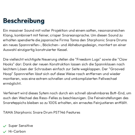
Beschreibung
Ein massiver Sound mit voller Projektion und einem satten, resonanzreichen
Klang, kombiniert mit feiner, crisper Snareansprache. Um diesen Sound zu
erhalten spendierte die japanische Firma Tama den Starphonic Snare Drums
ein neues Spannreifen-, Böckchen- und Abhebungsdesign, montiert an einer
Auswahl einzigartig konstruierter Kessel.
Die vielleicht wichtigste Neuerung stellen die "Freedom Lugs" sowie die "Claw
Hooks" dar: Dank der neuen Konstruktion lassen sich die Spannklauen nach
leichtem Lösen der Schrauben einfach zur Seite wegklappen. Der "Grooved
Hoop" Spannreifen lässt sich auf diese Weise rasch entfernen und wieder
montieren, was eine extrem schnellen und umkomplizierten Fellwechsel
ermöglicht.
Verfeinert wird dieses Sytem noch durch ein schnell abnehmbares Butt-End, um
auch den Wechsel des Reso-Felles zu beschleunigen. Die Feineinstellungen des
Snareteppichs bleiben so zu 100% erhalten, ein erneutes Feinjustieren entfällt.
TAMA Starphonic Snare Drum PST146 Features
Super Sensitive
Hi-Carbon