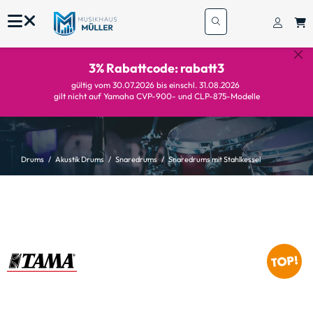
3% Rabattcode: rabatt3
gültig vom 30.07.2026 bis einschl. 31.08.2026
gilt nicht auf Yamaha CVP-900- und CLP-875-Modelle
Drums
Akustik Drums
Snaredrums
Snaredrums mit Stahlkessel