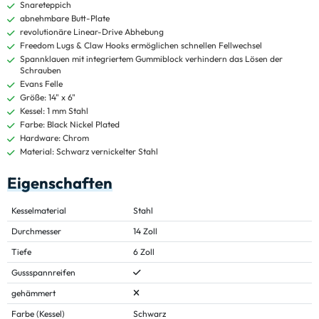
Snareteppich
abnehmbare Butt-Plate
revolutionäre Linear-Drive Abhebung
Freedom Lugs & Claw Hooks ermöglichen schnellen Fellwechsel
Spannklauen mit integriertem Gummiblock verhindern das Lösen der
Schrauben
Evans Felle
Größe: 14" x 6"
Kessel: 1 mm Stahl
Farbe: Black Nickel Plated
Hardware: Chrom
Material: Schwarz vernickelter Stahl
Eigenschaften
Kesselmaterial
Stahl
Durchmesser
14 Zoll
Tiefe
6 Zoll
Gussspannreifen
gehämmert
Farbe (Kessel)
Schwarz