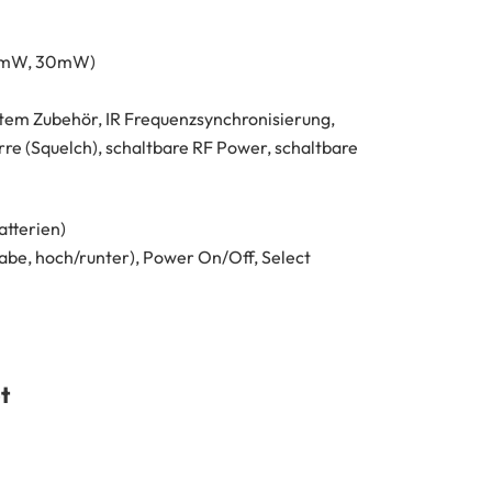
10mW, 30mW)
em Zubehör, IR Frequenzsynchronisierung,
re (Squelch), schaltbare RF Power, schaltbare
atterien)
be, hoch/runter), Power On/Off, Select
t