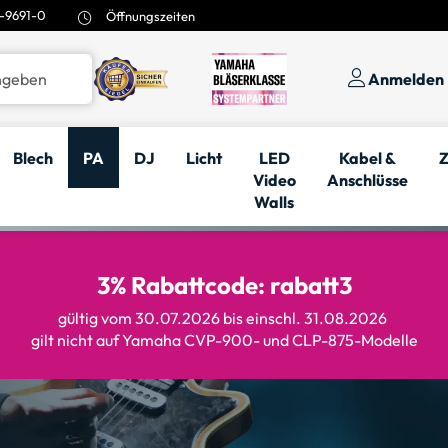
-9691-0
Öffnungszeiten
Anmelden
Blech
PA
DJ
Licht
LED
Kabel &
Z
Video
Anschlüsse
Walls
3% Rabattcode: rabatt3
gültig vom 30.07.2026 bis einschl. 31.08.2026
gilt nicht auf Yamaha CVP-900- und CLP-875-Modelle