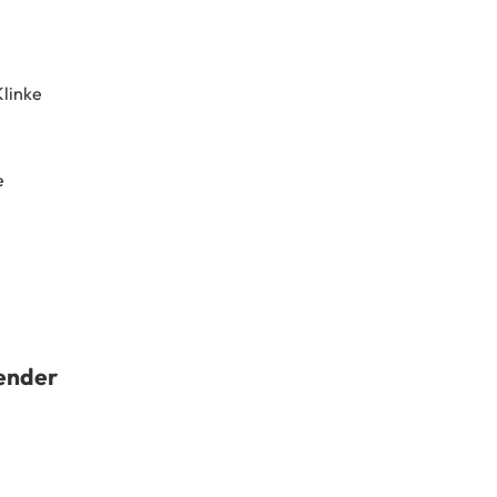
linke
e
ender