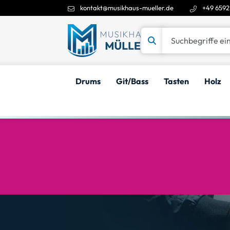
kontakt@musikhaus-mueller.de
+49 6592
Suchbegriffe eingeben
Drums
Git/Bass
Tasten
Holz