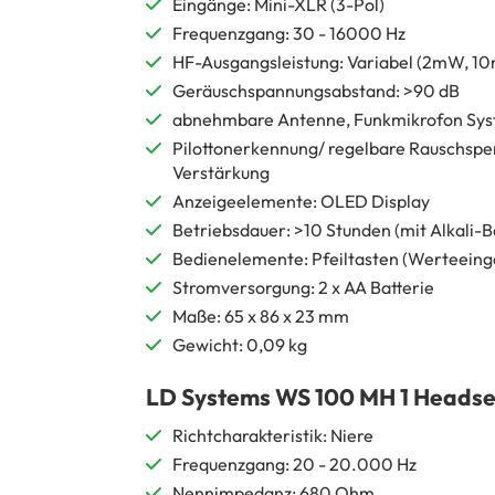
Eingänge: Mini-XLR (3-Pol)
Frequenzgang: 30 - 16000 Hz
HF-Ausgangsleistung: Variabel (2mW, 
Geräuschspannungsabstand: >90 dB
abnehmbare Antenne, Funkmikrofon Syst
Pilottonerkennung/ regelbare Rauschsper
Verstärkung
Anzeigeelemente: OLED Display
Betriebsdauer: >10 Stunden (mit Alkali-B
Bedienelemente: Pfeiltasten (Werteeinga
Stromversorgung: 2 x AA Batterie
Maße: 65 x 86 x 23 mm
Gewicht: 0,09 kg
LD Systems WS 100 MH 1 Headse
Richtcharakteristik: Niere
Frequenzgang: 20 - 20.000 Hz
Nennimpedanz: 680 Ohm