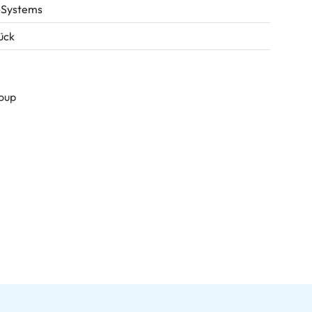
Systems
tück
roup