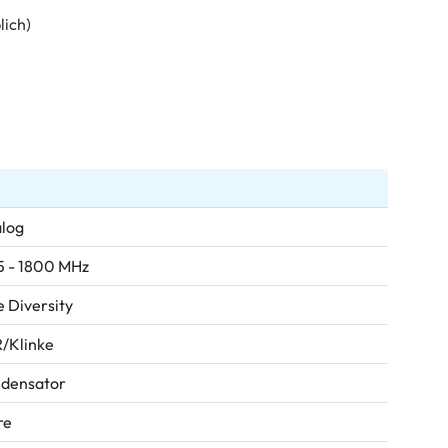
lich)
log
5 - 1800 MHz
e Diversity
/Klinke
densator
re