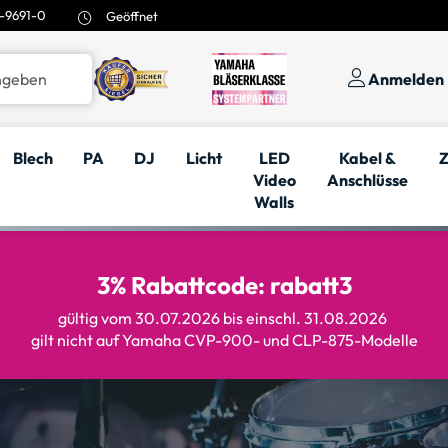
-9691-0
Geöffnet
Anmelden
Blech
PA
DJ
Licht
LED
Kabel &
Z
Video
Anschlüsse
Walls
3% Rabattcode: rabatt3
gültig vom 30.07.2026 bis einschl. 31.08.2026
gilt nicht auf Yamaha CVP-900- und CLP-875-Modelle