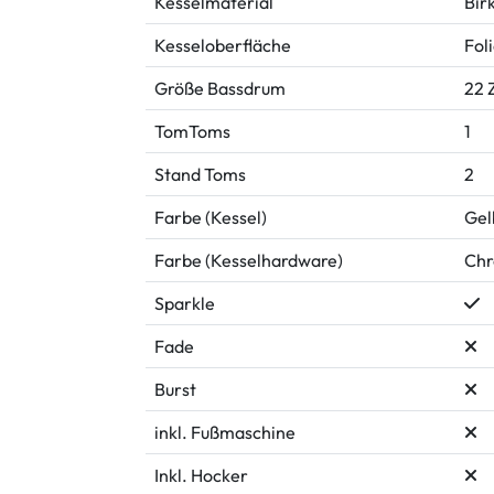
Kesselmaterial
Bir
Kesseloberfläche
Fol
Größe Bassdrum
22 Z
TomToms
1
Stand Toms
2
Farbe (Kessel)
Gel
Farbe (Kesselhardware)
Ch
Sparkle
Fade
Burst
inkl. Fußmaschine
Inkl. Hocker