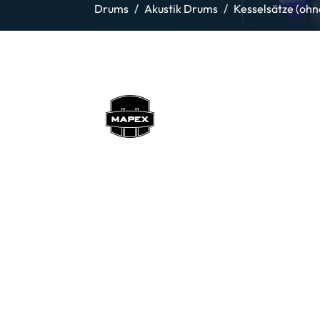
Drums
Akustik Drums
Kesselsätze (oh