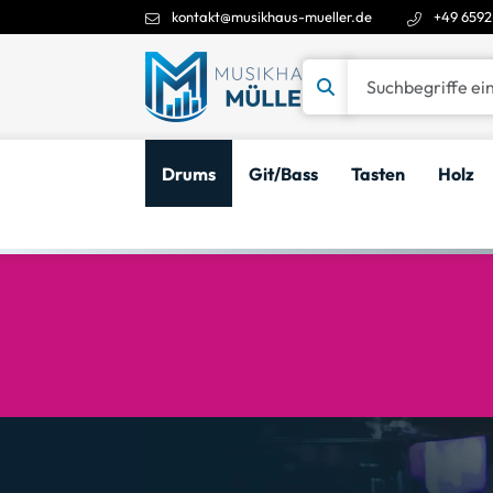
kontakt@musikhaus-mueller.de
+49 6592
Suchbegriffe eingeben
Drums
Git/Bass
Tasten
Holz