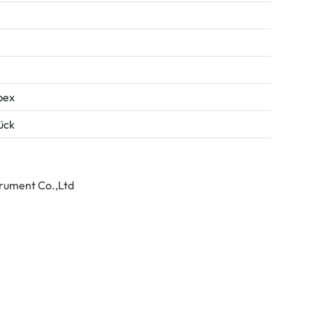
pex
tück
trument Co.,Ltd