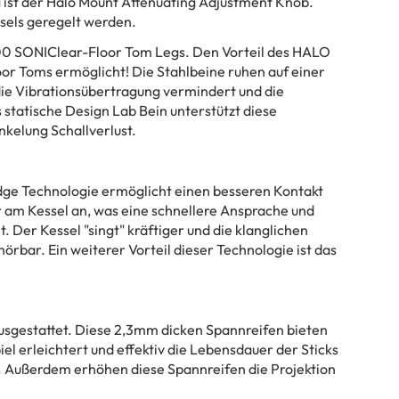
ist der Halo Mount Attenuating Adjustment Knob.
sels geregelt werden.
H800 SONIClear-Floor Tom Legs. Den Vorteil des HALO
or Toms ermöglicht! Die Stahlbeine ruhen auf einer
ie Vibrationsübertragung vermindert und die
statische Design Lab Bein unterstützt diese
nkelung Schallverlust.
dge Technologie ermöglicht einen besseren Kontakt
er am Kessel an, was eine schnellere Ansprache und
. Der Kessel "singt" kräftiger und die klanglichen
rbar. Ein weiterer Vorteil dieser Technologie ist das
ausgestattet. Diese 2,3mm dicken Spannreifen bieten
iel erleichtert und effektiv die Lebensdauer der Sticks
n. Außerdem erhöhen diese Spannreifen die Projektion