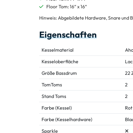
Floor Tom: 16“ x 16“
Hinweis: Abgebildete Hardware, Snare und B
Eigenschaften
Kesselmaterial
Aho
Kesseloberfläche
Lac
Größe Bassdrum
22 Z
TomToms
2
Stand Toms
2
Farbe (Kessel)
Rot
Farbe (Kesselhardware)
Bla
Sparkle