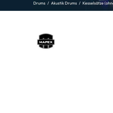
Drums
Akustik Drums
Kesselsätze (oh