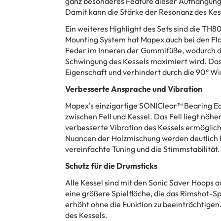
ganz besonderes Feature dieser Aufhängung 
Damit kann die Stärke der Resonanz des Kes
Ein weiteres Highlight des Sets sind die T
Mounting System hat Mapex auch bei den Flo
Feder im Inneren der Gummifüße, wodurch d
Schwingung des Kessels maximiert wird. Das 
Eigenschaft und verhindert durch die 90° Wi
Verbesserte Ansprache und Vibration
Mapex's einzigartige SONIClear™ Bearing E
zwischen Fell und Kessel. Das Fell liegt näh
verbesserte Vibration des Kessels ermöglicht
Nuancen der Holzmischung werden deutlich hö
vereinfachte Tuning und die Stimmstabilität.
Schutz für die Drumsticks
Alle Kessel sind mit den Sonic Saver Hoops 
eine größere Spielfläche, die das Rimshot-Sp
erhöht ohne die Funktion zu beeinträchtige
des Kessels.