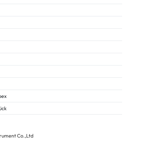
pex
tück
trument Co.,Ltd