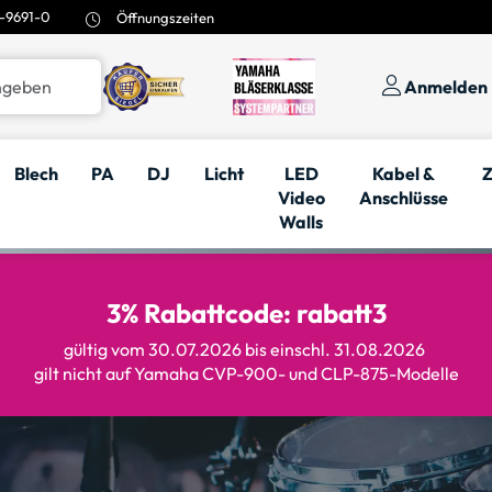
-9691-0
Öffnungszeiten
Anmelden
Blech
PA
DJ
Licht
LED
Kabel &
Z
Video
Anschlüsse
Walls
3% Rabattcode: rabatt3
gültig vom 30.07.2026 bis einschl. 31.08.2026
gilt nicht auf Yamaha CVP-900- und CLP-875-Modelle