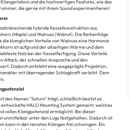
es Klangerlebnis und die hochwertigen Features, wie das
 Drummer, die gerne mit ihrem Sound experimentieren!
nuss
e bahnbrechende hybride Kesselkonstruktion aus.
Ahorn (Maple) und Walnuss (Walnut). Die Reihenfolge
 die klanglichen Vorteile von Walnuss eine Harmonie
Ahorn ist aufgrund der allseitigen Wärme und dem
ebteste Holz bei der Kesselfertigung. Diese Vorteile
n Attack, der schnellen Ansprache und den
ert. Dadurch entsteht eine ausgeprägte Projektion,
arakter mit überragender Schlagkraft verleiht. Dem
is.
ngpotenzial
it den Namen "Saturn" trägt, schließlich besitzt es
eu entwickelte HALO Mounting System gemeint, welches
volles Klangpotenzial ermöglicht. Bei dieser
 unmittelbar unter den Lugs festgehalten. Dadurch ist
om kann in den reinsten Klängen frei schwingen. Ein