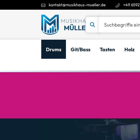
kontakt@musikhaus-mueller.de
+49 6592
Suchbegriffe eingeben
Drums
Git/Bass
Tasten
Holz