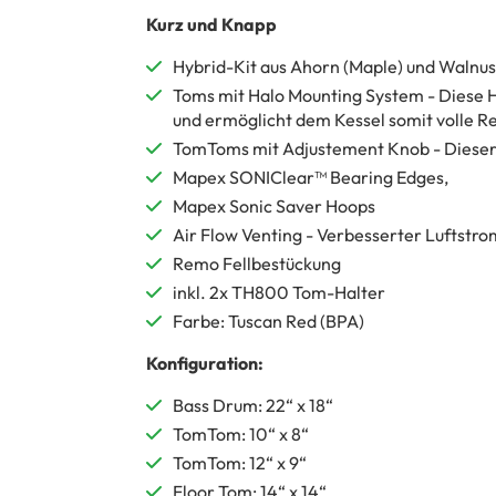
Kurz und Knapp
Hybrid-Kit aus Ahorn (Maple) und Walnus
Toms mit Halo Mounting System - Diese 
und ermöglicht dem Kessel somit volle R
TomToms mit Adjustement Knob - Dieser 
Mapex SONIClear™ Bearing Edges,
Mapex Sonic Saver Hoops
Air Flow Venting - Verbesserter Luftstro
Remo Fellbestückung
inkl. 2x TH800 Tom-Halter
Farbe: Tuscan Red (BPA)
Konfiguration:
Bass Drum: 22“ x 18“
TomTom: 10“ x 8“
TomTom: 12“ x 9“
Floor Tom: 14“ x 14“