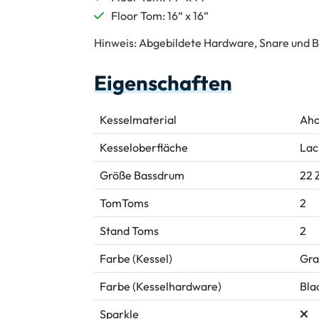
Floor Tom: 16“ x 16“
Hinweis: Abgebildete Hardware, Snare und B
Eigenschaften
Kesselmaterial
Aho
Kesseloberfläche
Lac
Größe Bassdrum
22 Z
TomToms
2
Stand Toms
2
Farbe (Kessel)
Gra
Farbe (Kesselhardware)
Bla
Sparkle