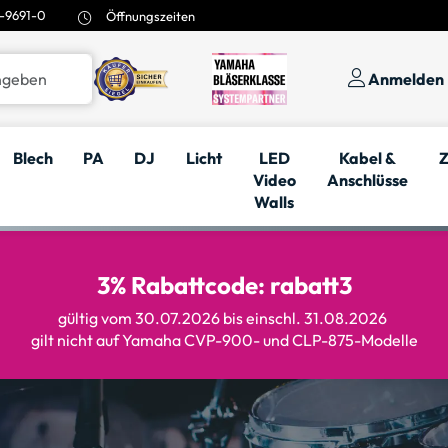
-9691-0
Öffnungszeiten
Anmelden
Blech
PA
DJ
Licht
LED
Kabel &
Z
Video
Anschlüsse
Walls
3% Rabattcode: rabatt3
gültig vom 30.07.2026 bis einschl. 31.08.2026
gilt nicht auf Yamaha CVP-900- und CLP-875-Modelle