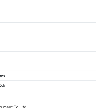
pex
tück
trument Co.,Ltd