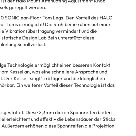
ist der Halo Mount Attenuating Adjustment Knob.
sels geregelt werden.
H800 SONIClear-Floor Tom Legs. Den Vorteil des HALO
or Toms ermöglicht! Die Stahlbeine ruhen auf einer
ie Vibrationsübertragung vermindert und die
statische Design Lab Bein unterstützt diese
nkelung Schallverlust.
dge Technologie ermöglicht einen besseren Kontakt
er am Kessel an, was eine schnellere Ansprache und
. Der Kessel "singt" kräftiger und die klanglichen
rbar. Ein weiterer Vorteil dieser Technologie ist das
ausgestattet. Diese 2,3mm dicken Spannreifen bieten
iel erleichtert und effektiv die Lebensdauer der Sticks
n. Außerdem erhöhen diese Spannreifen die Projektion