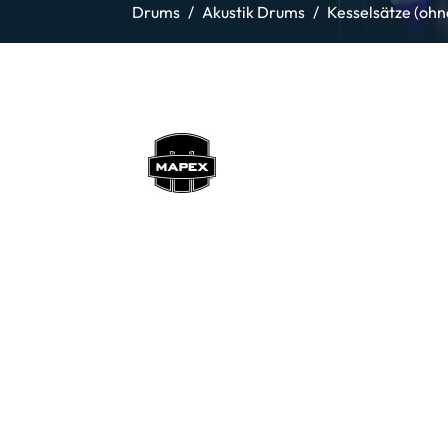
Drums
Akustik Drums
Kesselsätze (oh