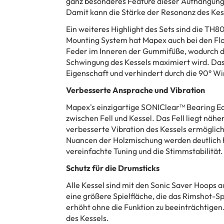
ganz besonderes Feature dieser Aufhängung 
Damit kann die Stärke der Resonanz des Kes
Ein weiteres Highlight des Sets sind die T
Mounting System hat Mapex auch bei den Flo
Feder im Inneren der Gummifüße, wodurch d
Schwingung des Kessels maximiert wird. Das 
Eigenschaft und verhindert durch die 90° Wi
Verbesserte Ansprache und Vibration
Mapex's einzigartige SONIClear™ Bearing E
zwischen Fell und Kessel. Das Fell liegt näh
verbesserte Vibration des Kessels ermöglicht
Nuancen der Holzmischung werden deutlich hö
vereinfachte Tuning und die Stimmstabilität.
Schutz für die Drumsticks
Alle Kessel sind mit den Sonic Saver Hoops 
eine größere Spielfläche, die das Rimshot-Sp
erhöht ohne die Funktion zu beeinträchtige
des Kessels.