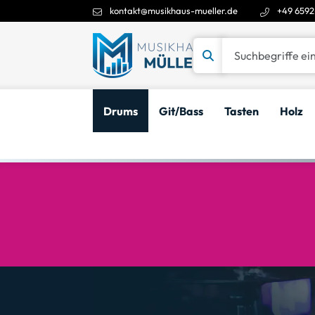
kontakt@musikhaus-mueller.de
+49 6592
Suchbegriffe eingeben
Drums
Git/Bass
Tasten
Holz