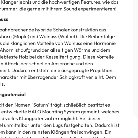
es Klangerlebnis und die hochwertigen Features, wie das
 Drummer, die gerne mit ihrem Sound experimentieren!
nuss
e bahnbrechende hybride Schalenkonstruktion aus.
Ahorn (Maple) und Walnuss (Walnut). Die Reihenfolge
 die klanglichen Vorteile von Walnuss eine Harmonie
Ahorn ist aufgrund der allseitigen Wärme und dem
ebteste Holz bei der Kesselfertigung. Diese Vorteile
n Attack, der schnellen Ansprache und den
ert. Dadurch entsteht eine ausgeprägte Projektion,
arakter mit überragender Schlagkraft verleiht. Dem
is.
ngpotenzial
it den Namen "Saturn" trägt, schließlich bestitzt es
eu entwickelte HALO Mounting System gemeint, welches
volles Klangpotenzial ermöglicht. Bei dieser
 unmittelbar unter den Lugs festgehalten. Dadurch ist
om kann in den reinsten Klängen frei schwingen. Ein