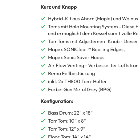
Kurz und Knapp
Hybrid-Kit aus Ahorn (Maple) und Walnus
Toms mit Halo Mounting System - Diese 
und ermöglicht dem Kessel somit volle R
TomToms mit Adjustement Knob - Dieser 
Mapex SONIClear™ Bearing Edges,
Mapex Sonic Saver Hoops
Air Flow Venting - Verbesserter Luftstro
Remo Fellbestückung
inkl. 2x TH800 Tom-Halter
Farbe: Gun Metal Grey (BPG)
Konfiguration:
Bass Drum: 22“ x 18“
TomTom: 10“ x 8“
TomTom: 12“ x 9“
Floor Tom: 14“ x 14“