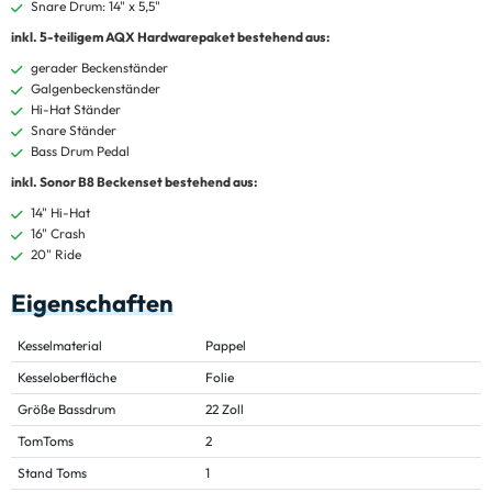
Snare Drum: 14" x 5,5"
inkl. 5-teiligem AQX Hardwarepaket bestehend aus:
gerader Beckenständer
Galgenbeckenständer
Hi-Hat Ständer
Snare Ständer
Bass Drum Pedal
inkl. Sonor B8 Beckenset bestehend aus:
14" Hi-Hat
16" Crash
20" Ride
Eigenschaften
Kesselmaterial
Pappel
Kesseloberfläche
Folie
Größe Bassdrum
22 Zoll
TomToms
2
Stand Toms
1