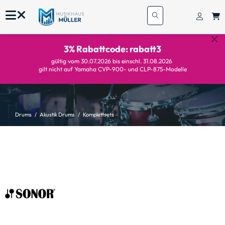
3% Rabattcode: rabatt3
gültig vom 30.07.2026 bis einschl. 31.08.2026
gilt nicht auf Yamaha CVP-900- und CLP-875-Modelle
Drums
Akustik Drums
Komplettsets