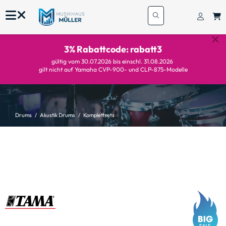
3% Rabattcode: rabatt3
gültig vom 30.07.2026 bis einschl. 31.08.2026
gilt nicht auf Yamaha CVP-900- und CLP-875-Modelle
Drums
Akustik Drums
Komplettsets