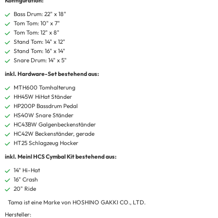
Konfiguration:
Bass Drum: 22" x 18"
Tom Tom: 10" x 7"
Tom Tom: 12" x 8"
Stand Tom: 14" x 12"
Stand Tom: 16" x 14"
Snare Drum: 14" x 5"
inkl. Hardware-Set bestehend aus:
MTH600 Tomhalterung
HH45W HiHat Ständer
HP200P Bassdrum Pedal
HS40W Snare Ständer
HC43BW Galgenbeckenständer
HC42W Beckenständer, gerade
HT25 Schlagzeug Hocker
inkl. Meinl HCS Cymbal Kit bestehend aus:
14" Hi-Hat
16" Crash
20" Ride
Tama ist eine Marke von HOSHINO GAKKI CO., LTD.
Hersteller: