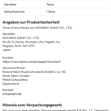
Hersteller
Tama
Verkaufseinheit
1 Stück
Angaben zur Produktsicherheit
Tama ist eine Marke von HOSHINO GAKKI CO., LTD.
Hersteller:
HOSHINO GAKKI CO., LTD.
No.22, 3-chome, Shumoku-cho, Higashi-ku,
Nagoya, Aichi, 461-8717,
Japan
Kontakt:
https://www.tama.com/eu/support/contact/
Verantwortlicher:
Roland Meinl Musikinstrumente GmbH & Co. KG
Musik-Meinl-Straße 1
91468 Gutenstetten
Deutschland
Kontakt:
info@meinl.de
Hinweis zum Verpackungsgesetz
Wir sind nach dem aktuellen Verpackungsgesetz gemäß § 15 Abs. 1 S. 1 VerpackG