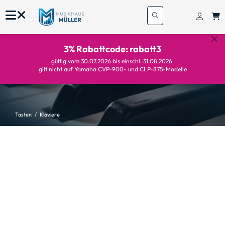
3% Rabattcode: rabatt3
gültig vom 30.07.2026 bis einschl. 31.08.2026
gilt nicht auf Yamaha CVP-900- und CLP-875-Modelle
Tasten
Klaviere