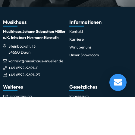
Musikhaus
Informationen
Musikhaus Johann Sebastian Müller
Kontakt
e.K. Inhaber: Hermann Konrath
Karriere
Steinbockstr. 13
Wir über uns
54550 Daun
Unser Showroom
kontakt@musikhaus-mueller.de
+49 6592-9691-0
+49 6592-9691-23
Feurich Piano Universal 122 Bordeaux satiniert
Lieferung in 5-10 Tagen*
Weiteres
Gesetzliches
Momentan nicht testbereit.
0% Finanzierung
Impressum
Festinstallationen
Datenschutzerklärung
Fohhn
Datenschutz-Einstellungen
Newsletter
Allgemeine Geschäftsbedingungen
Professionelle Kinobeschallung
Hinweise zur Batterieentsorgung