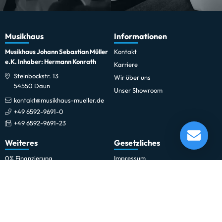
Musikhaus
Informationen
Musikhaus Johann Sebastian Müller
Kontakt
e.K. Inhaber: Hermann Konrath
Karriere
Steinbockstr. 13
Wir über uns
54550 Daun
Unser Showroom
kontakt@musikhaus-mueller.de
+49 6592-9691-0
+49 6592-9691-23
Feurich Piano Universal 122 Nussbaum satiniert
Lieferung in 5-10 Tagen*
Weiteres
Gesetzliches
Momentan nicht testbereit.
0% Finanzierung
Impressum
Festinstallationen
Datenschutzerklärung
Fohhn
Datenschutz-Einstellungen
Newsletter
Allgemeine Geschäftsbedingungen
Professionelle Kinobeschallung
Hinweise zur Batterieentsorgung