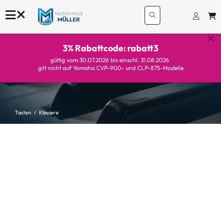
3% Rabattcode: rabatt3
gültig vom 30.07.2026 bis einschl. 31.08.2026
gilt nicht auf Yamaha CVP-900- und CLP-875-Modelle
Tasten
Klaviere