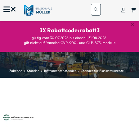
3% Rabattcode: rabatt3
gültig vom 30.07.2026 bis einschl. 31.08.2026
gilt nicht auf Yamaha CVP-900- und CLP-875-Modelle
Zubehör
Ständer
Instrumentenständer
Ständer für Blasinstrumente