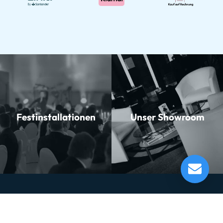
Festinstallationen
Unser Showroom
K&M 150/1 Fagottständer
Lieferung in 1-5 Tagen*
Momentan nicht testbereit.
Musikhaus
Informationen
Musikhaus Johann Sebastian Müller
Kontakt