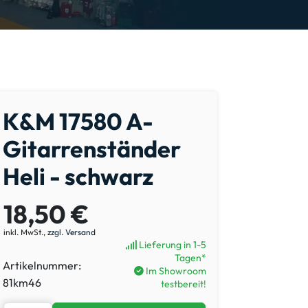
K&M 17580 A-
Gitarrenständer
Heli - schwarz
18,50 €
inkl. MwSt.,
zzgl. Versand
Lieferung in 1-5
Tagen*
Artikelnummer:
Im Showroom
81km46
testbereit!