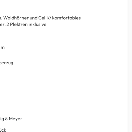
, Waldhörner und Celli// komfortables
r, 2 Plektren inklusive
mm
berzug
ig & Meyer
tück