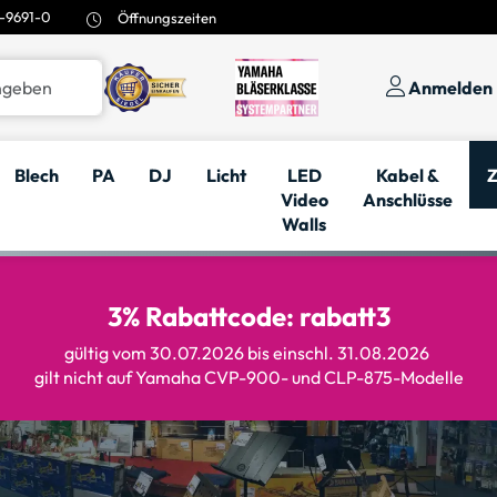
-9691-0
Öffnungszeiten
Anmelden
Blech
PA
DJ
Licht
LED
Kabel &
Z
Video
Anschlüsse
Walls
3% Rabattcode: rabatt3
gültig vom 30.07.2026 bis einschl. 31.08.2026
gilt nicht auf Yamaha CVP-900- und CLP-875-Modelle