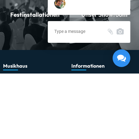
Festinstallationen
Unser Showroom
K&M 18820 Keyboardtisch Omega Pro schwarz
Lieferung in 1-5 Tagen*
Momentan nicht testbereit.
Musikhaus
Informationen
Musikhaus Johann Sebastian Müller
Kontakt
e.K. Inhaber: Hermann Konrath
Karriere
Steinbockstr. 13
Wir über uns
54550 Daun
Unser Showroom
kontakt@musikhaus-mueller.de
+49 6592-9691-0
+49 6592-9691-23
Weiteres
Gesetzliches