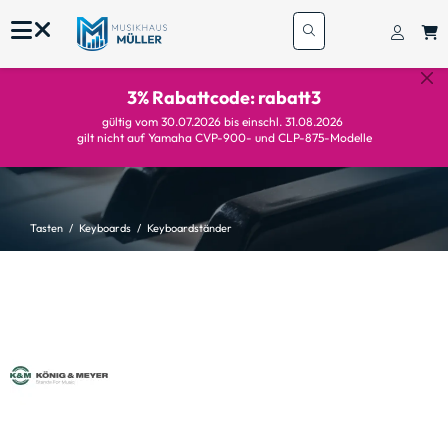
3% Rabattcode: rabatt3
gültig vom 30.07.2026 bis einschl. 31.08.2026
gilt nicht auf Yamaha CVP-900- und CLP-875-Modelle
Tasten
Keyboards
Keyboardständer