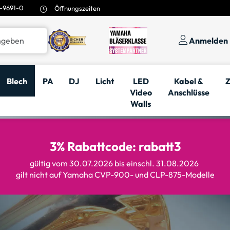
-9691-0
Öffnungszeiten
Anmelden
Blech
PA
DJ
Licht
LED
Kabel &
Z
Video
Anschlüsse
Walls
3% Rabattcode: rabatt3
gültig vom 30.07.2026 bis einschl. 31.08.2026
gilt nicht auf Yamaha CVP-900- und CLP-875-Modelle