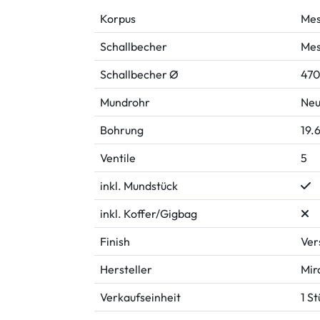
Korpus
Mes
Schallbecher
Mes
Schallbecher Ø
47
Mundrohr
Neu
Bohrung
19.
Ventile
5
inkl. Mundstück
inkl. Koffer/Gigbag
Finish
Ver
Hersteller
Mir
Verkaufseinheit
1 S