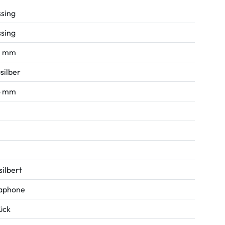
sing
sing
0 mm
silber
6 mm
silbert
aphone
tück