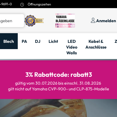
-9691-0
Öffnungszeiten
Anmelden
Blech
PA
DJ
Licht
LED
Kabel &
Z
Video
Anschlüsse
Walls
3% Rabattcode: rabatt3
gültig vom 30.07.2026 bis einschl. 31.08.2026
gilt nicht auf Yamaha CVP-900- und CLP-875-Modelle