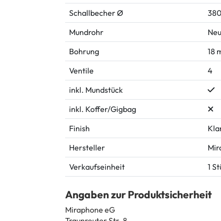
Schallbecher Ø
38
Mundrohr
Neu
Bohrung
18
Ventile
4
inkl. Mundstück
inkl. Koffer/Gigbag
Finish
Kla
Hersteller
Mir
Verkaufseinheit
1 S
Angaben zur Produktsicherheit
Miraphone eG
Traunreuter Str. 8