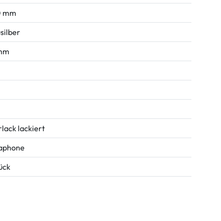
0 mm
silber
 mm
rlack lackiert
aphone
tück