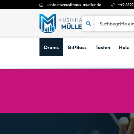
kontakt@musikhaus-mueller.de
+49 6592
Suchbegriffe eingeben
Drums
Git/Bass
Tasten
Holz