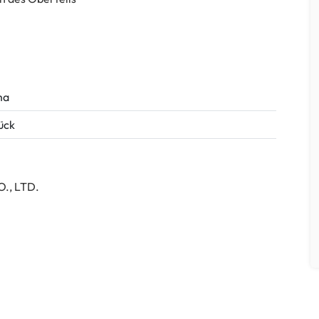
ma
tück
., LTD.