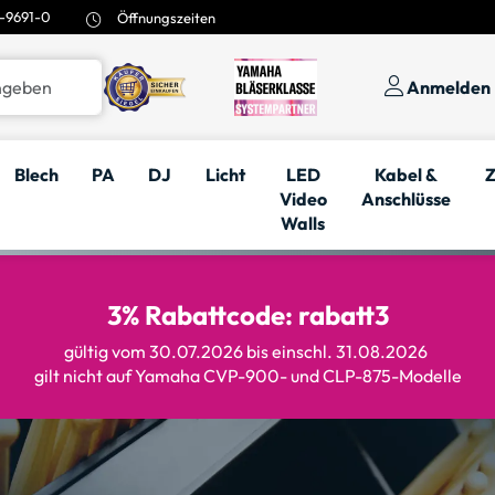
-9691-0
Öffnungszeiten
Anmelden
Blech
PA
DJ
Licht
LED
Kabel &
Z
Video
Anschlüsse
Walls
3% Rabattcode: rabatt3
gültig vom 30.07.2026 bis einschl. 31.08.2026
gilt nicht auf Yamaha CVP-900- und CLP-875-Modelle