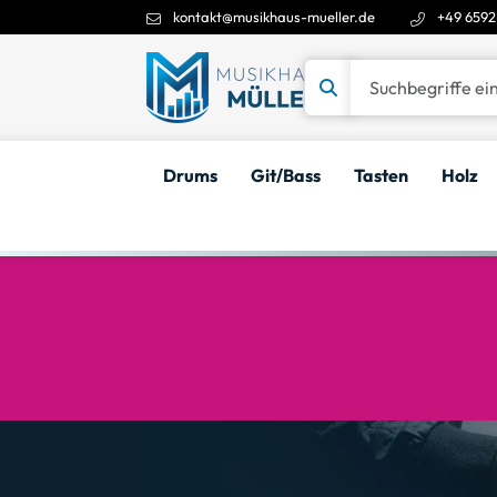
kontakt@musikhaus-mueller.de
+49 6592
Suchbegriffe eingeben
Drums
Git/Bass
Tasten
Holz