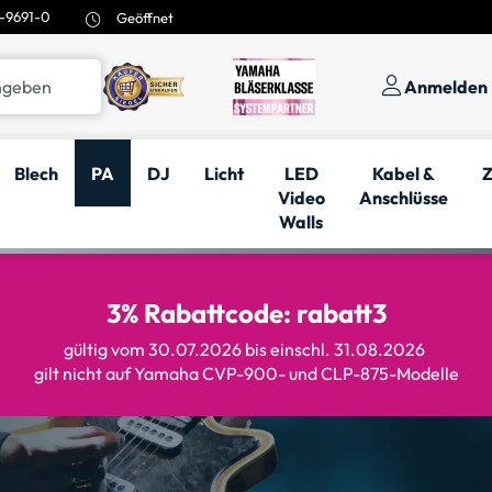
-9691-0
Geöffnet
Anmelden
Blech
PA
DJ
Licht
LED
Kabel &
Z
Video
Anschlüsse
Walls
3% Rabattcode: rabatt3
gültig vom 30.07.2026 bis einschl. 31.08.2026
gilt nicht auf Yamaha CVP-900- und CLP-875-Modelle