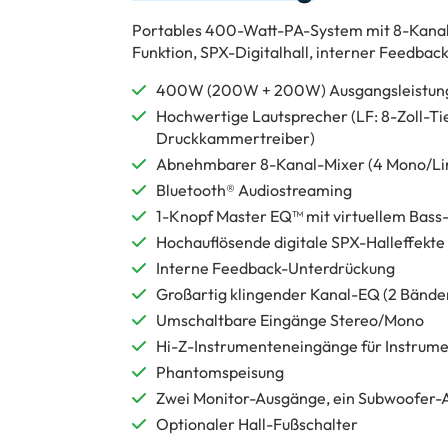
Portables 400-Watt-PA-System mit 8-Kanal-
Funktion, SPX-Digitalhall, interner Feedbac
400W (200W + 200W) Ausgangsleistun
Hochwertige Lautsprecher (LF: 8-Zoll-Tie
Druckkammertreiber)
Abnehmbarer 8-Kanal-Mixer (4 Mono/Line
Bluetooth® Audiostreaming
1-Knopf Master EQ™ mit virtuellem Bass
Hochauflösende digitale SPX-Halleffekte
Interne Feedback-Unterdrückung
Großartig klingender Kanal-EQ (2 Bände
Umschaltbare Eingänge Stereo/Mono
Hi-Z-Instrumenteneingänge für Instrumen
Phantomspeisung
Zwei Monitor-Ausgänge, ein Subwoofer-
Optionaler Hall-Fußschalter