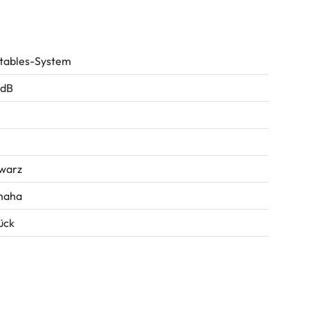
tables-System
 dB
warz
maha
tück