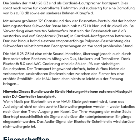
Die Säulen der MAUI 28 G3 sind als Cardioid-Lautsprecher konzipiert. Dies
sorgt nach vorne für kontrollierte Tiefmitten und rückseitig für eine Dämpfung
von bis zu 18 dB sowie ein sauberes Bühnen-Klangfeld.
Mit seinem größeren 12" Chassis und den vier Bassreflex-Ports bildet der hörbar
leistungsstärkere Subwoofer Bässe bis hinab zu 37 Hz klar und druckvoll ab. Bei
Verwendung eines zweiten Subwoofers lässt sich der Bassbereich um 6 dB
verstärken und auf Knopfdruck (Preset) in Cardioid-Konfiguration betreiben.
Darüber hinaus hält die extrem strapazierfähige Polyurea-Beschichtung des
Subwoofers selbst härtesten Beanspruchungen on the road problemlos Stand.
Die MAUI 28 G3 ist eine echte Sound-Maschine, überzeugt jedoch auch durch
ihre praktischen Features im Alltag von DJs, Musikern und Technikern. Dank
Bluetooth 5.0 und AAC-Codierung wird die Säulen-PA zum vielseitigen
Soundsystem. Der Transport ist gewohnt einfach, beim Aufbau bieten die
verbesserten, unsichtbaren Steckverbinder zwischen den Elementen eine
erhöhte Stabilität - die MAUI kann eben nichts so leicht aus der Fassung
bringen...
Hinweis: Dieses Bundle wurde für die Nutzung mit einem externen Mischpult
oder DJ-Controller konzipiert.
Wenn Musik per Bluetooth an eine MAUI-Säule gestreamt wird, kann das
Audiosignal nicht an eine zweite Säule weitergegeben werden – weder kabellos
noch über den Thru-Ausgang per Kabel. Der Thru-Ausgang der ersten Säule
überträgt ausschließlich die Signale, die über die kabelgebundenen Eingänge
eingespeist werden. Das Audio-Signal der Bluetooth-Schnittstelle wird darüber
nicht weitergeleitet.
Eigenschaften