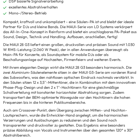
DSP basierte Signalverarbeitung
exzellentes Abstrahlverhalten
Mono-/Stereo-Betrieb
Kompakt, kraftvoll und unkompliziert - eine Säulen-PA ist und bleibt der ideale
Partner für DJs und kleine Bands. Die MAUI-Serie von LD Systems verkörpert
das All-In-One-Konzept in Reinform und bietet ein unschlagbares PA-Paket aus
Sound, Design, Technik und Handling. Aufbauen, anschließen, fertig!
Die MAUI 28 G3 liefert einen großen, druckvollen und präzisen Sound mit 1.030
W RMS-Leistung (2.060 W Peak), der in allen Anwendungen überzeugt: als
Main-PA für Konzerte, als Soundsystem für mobile DJs oder als
Beschallungsanlage auf Hochzeiten, Firmenfeiern und weiteren Events.
Mit ihrem eleganten Design wirkt die MAUI 28 G3 besonders harmonisch. Die
zwei Aluminium-Säulenelemente sitzen in der MAUI G3-Serie am vorderen Rand
des Subwoofers, was den nahtlosen optischen Eindruck nochmals verstärkt. In
den Säulen sitzen 12 x 3,5''-Mittentöner, die in Kombination mit dem innovativen
Phase-Plug-Design und den 2 x 1''-Hochtönern für eine gleichmäßige
Schallverteilung mit konstanter horizontaler Abstrahlung sorgen. Zudem
transportiert der BEM-optimierte Waveguide vor den Hochtönern die hohen
Frequenzen bis in die hinteren Publikumsbereiche.
Auch am Crossover-Punkt, dem Übergang zwischen Mitten- und Hochton-
Lautsprechern, wurde die Entwickler-Hand angelegt, um die harmonischen
Verzerrungen und Auslöschungen zu reduzieren und den Sound noch
transparenter und druckvoller zu gestalten. Das Ergebnis: eine besonders
präzise Abbildung von Vocals und Instrumenten über den gesamten 120° x 30°
Abstrahlbereich.