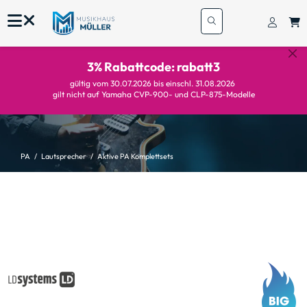
3% Rabattcode: rabatt3
gültig vom 30.07.2026 bis einschl. 31.08.2026
gilt nicht auf Yamaha CVP-900- und CLP-875-Modelle
PA
Lautsprecher
Aktive PA Komplettsets