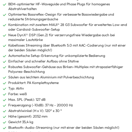
BEM-optimierter HF-Waveguide und Phase Plugs für homogenes
Abstrahlverhalten
Optimiertes Bassreflex-Design für verbesserte Basswiedergabe und
reduzierte Strömungsgeräusche
Kombination mit zweitem MAUI® 28 G3 Subwoofer für erweitertes Low-end
oder Cardioid-Subwoofer-Setup
Neue DynX® DSP (Gen.2) für verzerrungsfreie Wiedergabe auch bei
maximaler Lautstärke
Kabelloses Streaming über Bluetooth 5.0 mit AAC-Codierung (nur mit einer
der beiden Säulen möglich!)
Automatische Setup-Erkennung für unkomplizierte Bedienung
Einfacher und schneller Aufbau ohne Stative
Robustes Subwoofer-Gehäuse aus Birken-Multiplex mit strapazierfähiger
Polyurea-Beschichtung
Säulen aus leichtem Aluminium mit Pulverbeschichtung
Produktart: PA Komplettsysteme
Typ: Aktiv
Farbe: weiß
Max. SPL (Peak): 127 dB
Frequenzgang (-10dB): 37 Hz - 20000 Hz
Abstrahlwinkel (H x V): 120° x 30 °
Höhe (gesamt): 2052 mm
Gewicht 35,4 kg
Bluetooth-Audio-Streaming (nur mit einer der beiden Säulen möglich!)