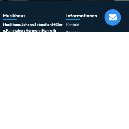
Lefima High-Tension TimpToms Quad 8", 10",
12",13"
Musikhaus
Informationen
Lieferung in 120 - 124 Tagen*
Momentan nicht testbereit.
Musikhaus Johann Sebastian Müller
Kontakt
e.K. Inhaber: Hermann Konrath
Karriere
Steinbockstr. 13
Wir über uns
54550 Daun
Unser Showroom
kontakt@musikhaus-mueller.de
+49 6592-9691-0
+49 6592-9691-23
Weiteres
Gesetzliches
0% Finanzierung
Impressum
Festinstallationen
Datenschutzerklärung
Fohhn
Datenschutz-Einstellungen
Newsletter
Allgemeine Geschäftsbedingungen
Professionelle Kinobeschallung
Hinweise zur Batterieentsorgung
Rechnungskauf für Schulen und
Widerrufsrecht