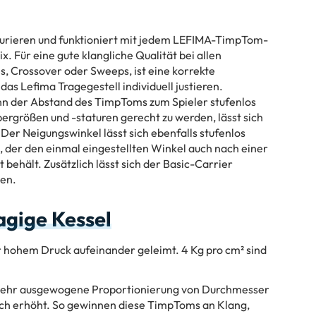
figurieren und funktioniert mit jedem LEFIMA-TimpTom-
ix. Für eine gute klangliche Qualität bei allen
s, Crossover oder Sweeps, ist eine korrekte
das Lefima Tragegestell individuell justieren.
nn der Abstand des TimpToms zum Spieler stufenlos
ergrößen und -staturen gerecht zu werden, lässt sich
er Neigungswinkel lässt sich ebenfalls stufenlos
, der den einmal eingestellten Winkel auch nach einer
ehält. Zusätzlich lässt sich der Basic-Carrier
sen.
agige Kessel
r hohem Druck aufeinander geleimt. 4 Kg pro cm² sind
 sehr ausgewogene Proportionierung von Durchmesser
ch erhöht. So gewinnen diese TimpToms an Klang,