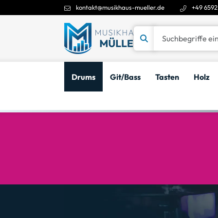
kontakt@musikhaus-mueller.de
+49 6592
Suchbegriffe eingeben
Drums
Git/Bass
Tasten
Holz