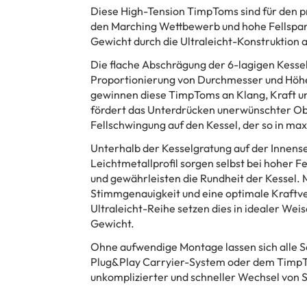
Diese High-Tension TimpToms sind für den pr
den Marching Wettbewerb und hohe Fellspannu
Gewicht durch die Ultraleicht-Konstruktion 
Die flache Abschrägung der 6-lagigen Kesse
Proportionierung von Durchmesser und Höhe
gewinnen diese TimpToms an Klang, Kraft u
fördert das Unterdrücken unerwünschter Obe
Fellschwingung auf den Kessel, der so in ma
Unterhalb der Kesselgratung auf der Innense
Leichtmetallprofil sorgen selbst bei hoher F
und gewährleisten die Rundheit der Kessel
Stimmgenauigkeit und eine optimale Kraftver
Ultraleicht-Reihe setzen dies in idealer We
Gewicht.
Ohne aufwendige Montage lassen sich alle S
Plug&Play Carryier-System oder dem Timp
unkomplizierter und schneller Wechsel von S