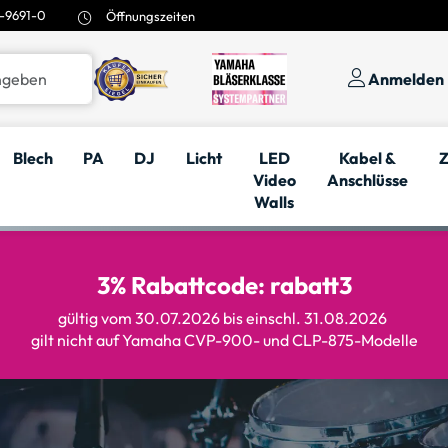
-9691-0
Öffnungszeiten
Anmelden
Blech
PA
DJ
Licht
LED
Kabel &
Z
Video
Anschlüsse
Walls
3% Rabattcode: rabatt3
gültig vom 30.07.2026 bis einschl. 31.08.2026
gilt nicht auf Yamaha CVP-900- und CLP-875-Modelle